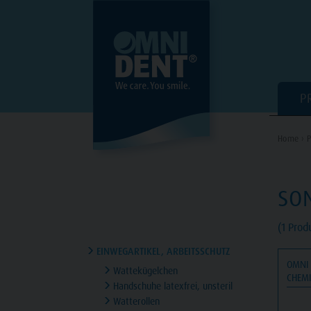
P
Home ›
P
SO
(1 Prod
EINWEGARTIKEL, ARBEITSSCHUTZ
OMNI
Wattekügelchen
CHEM
Handschuhe latexfrei, unsteril
Watterollen