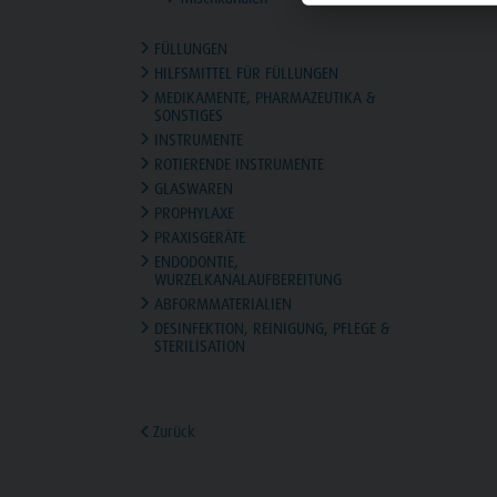
FÜLLUNGEN
HILFSMITTEL FÜR FÜLLUNGEN
MEDIKAMENTE, PHARMAZEUTIKA &
SONSTIGES
INSTRUMENTE
ROTIERENDE INSTRUMENTE
GLASWAREN
PROPHYLAXE
PRAXISGERÄTE
ENDODONTIE,
WURZELKANALAUFBEREITUNG
ABFORMMATERIALIEN
DESINFEKTION, REINIGUNG, PFLEGE &
STERILISATION
Zurück