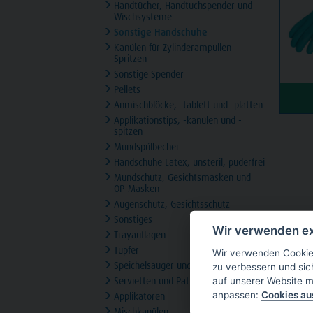
Handtücher, Handtuchspender und
Wischsysteme
Sonstige Handschuhe
Kanülen für Zylinderampullen-
Spritzen
Sonstige Spender
Pellets
Anmischblöcke, -tablett und -platten
Applikationstips, -kanülen und -
spitzen
Mundspülbecher
Handschuhe Latex, unsteril, puderfrei
Mundschutz, Gesichtsmasken und
OP-Masken
Augenschutz, Gesichtsschutz
Sonstiges
Wir verwenden ex
Trayauflagen
Tupfer
Wir verwenden Cookies
Speichelsauger und Absaugkanülen
zu verbessern und sic
Servietten und Patientenumhänge
auf unserer Website m
anpassen:
Cookies a
Applikatoren
Mischkanülen