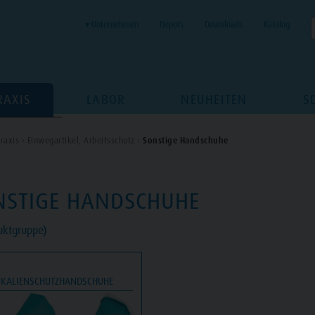
▾ Unternehmen
Depots
Downloads
Katalog
RAXIS
LABOR
NEUHEITEN
S
raxis ›
Einwegartikel, Arbeitsschutz ›
Sonstige Handschuhe
NSTIGE HANDSCHUHE
uktgruppe)
IKALIENSCHUTZHANDSCHUHE