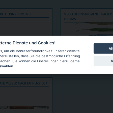
DELLIERINSTRUMENTE
MODELLIERINSTRUMENTE NACH P. 
THOMAS
terne Dienste und Cookies!
Al
, um die Benutzerfreundlichkeit unserer Website
herzustellen, dass Sie die bestmögliche Erfahrung
A
achen. Sie können die Einstellungen hierzu gerne
11,50
€
15,9
UVP ab
UVP ab
uswählen
CHSMESSER NACH FAHNENSTOCK