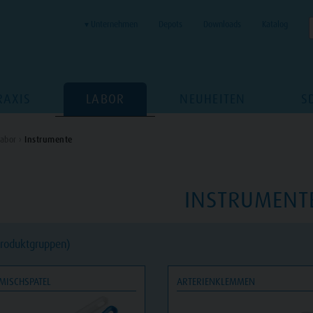
▾ Unternehmen
Depots
Downloads
Katalog
RAXIS
LABOR
NEUHEITEN
S
abor ›
Instrumente
INSTRUMENT
Produktgruppen)
MISCHSPATEL
ARTERIENKLEMMEN