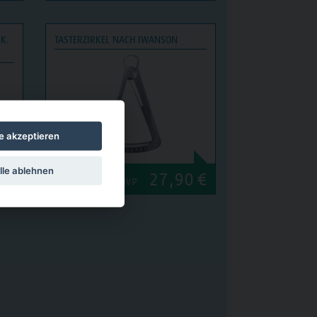
K.
TASTERZIRKEL NACH IWANSON
le akzeptieren
lle ablehnen
0
€
27,90
€
UVP