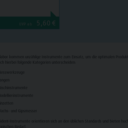
5,60
€
UVP ab
labor kommen unzählige Instrumente zum Einsatz, um die optimalen Produkte
ich hierbei folgende Kategorien unterscheiden:
esswerkzeuge
angen
ischinstrumente
odellierinstrumente
inzetten
achs- und Gipsmesser
dent-Instrumente orientieren sich an den üblichen Standards und bieten hoch
hnischen Bedarf.