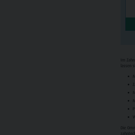
Im Zahn
lassen s
M
Z
M
M
P
W
Die Omni
zahntec