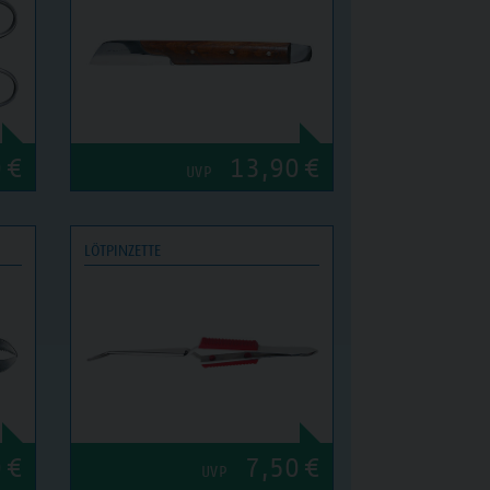
0
€
13,90
€
UVP
LÖTPINZETTE
0
€
7,50
€
UVP