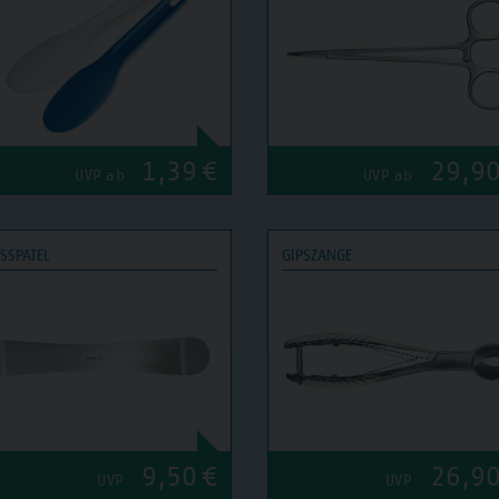
1,39
€
29,9
UVP ab
UVP ab
SSPATEL
GIPSZANGE
9,50
€
26,9
UVP
UVP