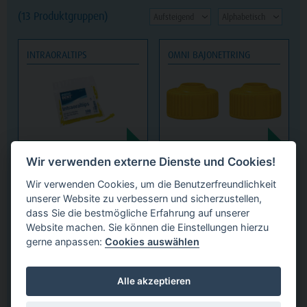
(13 Produktgruppen)
INTRAORALTIPS
OMNI BAJONETTRING
18,90
€
10,65
€
UVP ab
UVP
Wir verwenden externe Dienste und Cookies!
Wir verwenden Cookies, um die Benutzerfreundlichkeit
OMNI DYNAMIK-MISCHER
OMNI MISCHKANÜLEN BLAU
unserer Website zu verbessern und sicherzustellen,
4:1/10:1
dass Sie die bestmögliche Erfahrung auf unserer
Website machen. Sie können die Einstellungen hierzu
gerne anpassen:
Cookies auswählen
Alle akzeptieren
79,90
€
61,90
€
UVP
UVP