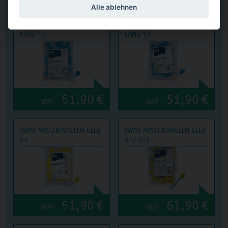
Alle ablehnen
OMNI MISCHKANÜLEN BLAU
OMNI MISCHKANÜLEN BLAU
KURZ 1:1
LANG 1:1
51,90
€
51,90
€
UVP
UVP
OMNI MISCHKANÜLEN GELB
OMNI MISCHKANÜLEN GELB
1:1
4:1/10:1
51,90
€
61,90
€
UVP
UVP