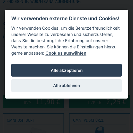
ENDODONTIE, WURZELKANALAUFBEREITUNG
Wir verwenden externe Dienste und Cookies!
SONSTIGES
Wir verwenden Cookies, um die Benutzerfreundlichkeit
unserer Website zu verbessern und sicherzustellen,
(5 Produktgruppen)
dass Sie die bestmögliche Erfahrung auf unserer
Website machen. Sie können die Einstellungen hierzu
gerne anpassen:
Cookies auswählen
OMNI BIB HOLDER
OMNI
EINMALDAPPENBEHÄLTER
Alle akzeptieren
Alle ablehnen
11,90
€
2,25
€
UVP
UVP ab
OMNI OSHIBORI
OMNI PE SCHÜRZE