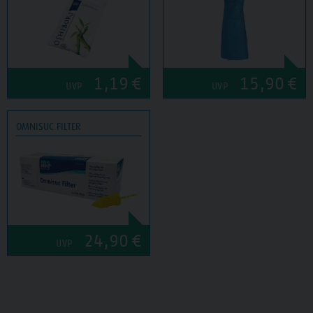
1,19
€
15,90
€
UVP
UVP
OMNISUC FILTER
24,90
€
UVP