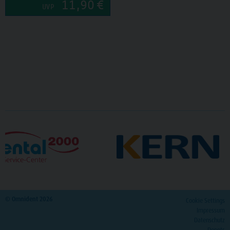
11,90
€
UVP
© Omnident 2026
Cookie Settings
Impressum
Datenschutz
Depots