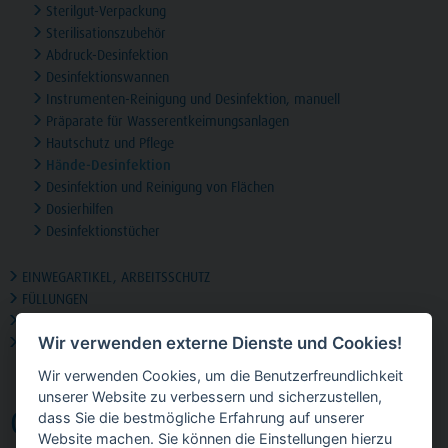
Sterilgut-Verpackung
Sterilisationszubehör
Abdruck-Desinfektion
Desinfektionswannen
Instrumenten-Reinigung und Desinfektion, manuell
Präparate für Wasserentkeimungsanlagen
Hautschutz und Pflege
Hände-Desinfektion
Desinfektion und Reinigung von Flächen
Dosierhilfen
Desinfektionstücher
EINWEGARTIKEL, ARBEITSSCHUTZ
FÜLLUNGEN
HILFSMITTEL FÜR FÜLLUNGEN
Wir verwenden externe Dienste und Cookies!
MEDIKAMENTE, PHARMAZEUTIKA & SONSTIGES
Wir verwenden Cookies, um die Benutzerfreundlichkeit
unserer Website zu verbessern und sicherzustellen,
OMNIHAND
dass Sie die bestmögliche Erfahrung auf unserer
Website machen. Sie können die Einstellungen hierzu