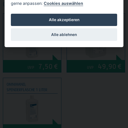
gerne anpassen:
Cookies auswählen
(3 Produkte)
OMNIHAND,
OMNIHAND,
KANISTER 5 LITER
Alle akzeptieren
EUROSPENDERFLASCHE 500 ML
Alle ablehnen
7,50
€
49,90
€
UVP
UVP
OMNIHAND,
SPENDERFLASCHE 1 LITER