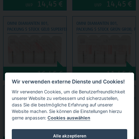
14,45
€
14,45
€
UVP
UVP
OMNI DIAMANTEN 801,
OMNI DIAMANTEN 801,
PACKUNG 5 STÜCK GELB SUPERFEIN, FG, FIGUR 001 KUGEL, ISO 023
PACKUNG 5 STÜCK GRÜN GROB, FG,
16,45
€
11,45
€
UVP
UVP
Wir verwenden externe Dienste und Cookies!
Wir verwenden Cookies, um die Benutzerfreundlichkeit
OMNI DIAMANTEN 801,
OMNI DIAMANTEN 801,
unserer Website zu verbessern und sicherzustellen,
PACKUNG 5 STÜCK GRÜN GROB, FG, FIGUR 001 KUGEL, ISO 014
PACKUNG 5 STÜCK GRÜN GROB, FG,
dass Sie die bestmögliche Erfahrung auf unserer
Website machen. Sie können die Einstellungen hierzu
gerne anpassen:
Cookies auswählen
Alle akzeptieren