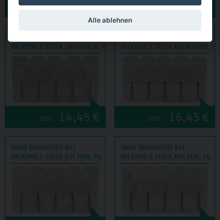
11,45
€
14,45
€
UVP
UVP
Alle ablehnen
OMNI DIAMANTEN 801,
OMNI DIAMANTEN 801,
PACKUNG 5 STÜCK GRÜN GROB, FG, FIGUR 001 KUGEL, ISO 018
PACKUNG 5 STÜCK GRÜN GROB, FG,
14,45
€
16,45
€
UVP
UVP
OMNI DIAMANTEN 801,
OMNI DIAMANTEN 801,
PACKUNG 5 STÜCK ROT FEIN, FG, FIGUR 001 KUGEL, ISO 012
PACKUNG 5 STÜCK ROT FEIN, FG, F