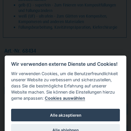
gelb (C) - superfein - Zum Finieren von Kompositfüllungen
und Füllungsrändern
weiß (UF) - ultrafein - Zum Glätten von Kompositen,
Kompomeren und anderen Materialien
Füllungsbearbeitung, Kavitätenpräparation, Kieferchirurgie
Art.-Nr. 68434
Packung
5 Diamanten grün grob, FG, Figur 001 Kugel,
Wir verwenden externe Dienste und Cookies!
ISO 012
Wir verwenden Cookies, um die Benutzerfreundlichkeit
unserer Website zu verbessern und sicherzustellen,
Produktvarianten:
dass Sie die bestmögliche Erfahrung auf unserer
Website machen. Sie können die Einstellungen hierzu
gerne anpassen:
Cookies auswählen
dental 2000
hier kaufen
Alle akzeptieren
Dental Eggert
hier kaufen
Alle ablehnen
hier kaufen