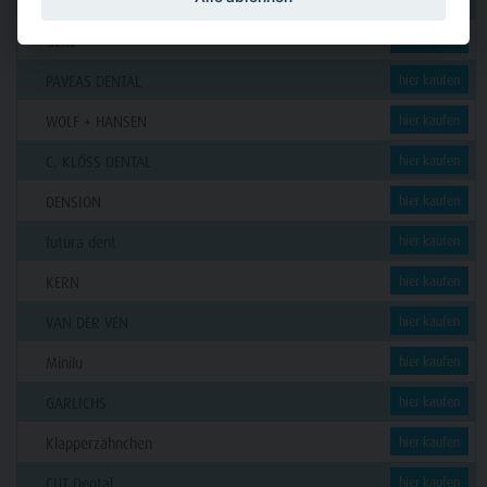
Funck
GERL
hier kaufen
PAVEAS DENTAL
hier kaufen
WOLF + HANSEN
hier kaufen
C. KLÖSS DENTAL
hier kaufen
DENSION
hier kaufen
futura dent
hier kaufen
KERN
hier kaufen
VAN DER VEN
hier kaufen
Minilu
hier kaufen
GARLICHS
hier kaufen
Klapperzähnchen
hier kaufen
CUT Dental
hier kaufen