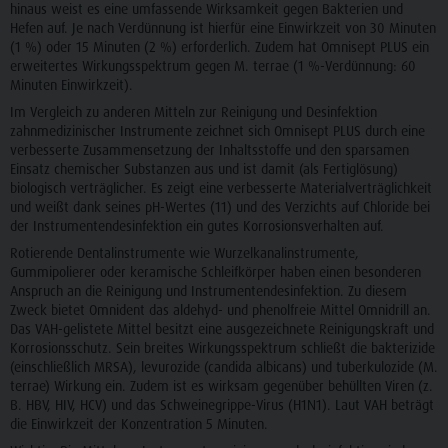
hinaus weist es eine umfassende Wirksamkeit gegen Bakterien und
Hefen auf. Je nach Verdünnung ist hierfür eine Einwirkzeit von 30 Minuten
(1 %) oder 15 Minuten (2 %) erforderlich. Zudem hat Omnisept PLUS ein
erweitertes Wirkungsspektrum gegen M. terrae (1 %-Verdünnung: 60
Minuten Einwirkzeit).
Im Vergleich zu anderen Mitteln zur Reinigung und Desinfektion
zahnmedizinischer Instrumente zeichnet sich Omnisept PLUS durch eine
verbesserte Zusammensetzung der Inhaltsstoffe und den sparsamen
Einsatz chemischer Substanzen aus und ist damit (als Fertiglösung)
biologisch verträglicher. Es zeigt eine verbesserte Materialverträglichkeit
und weißt dank seines pH-Wertes (11) und des Verzichts auf Chloride bei
der Instrumentendesinfektion ein gutes Korrosionsverhalten auf.
Rotierende Dentalinstrumente wie Wurzelkanalinstrumente,
Gummipolierer oder keramische Schleifkörper haben einen besonderen
Anspruch an die Reinigung und Instrumentendesinfektion. Zu diesem
Zweck bietet Omnident das aldehyd- und phenolfreie Mittel Omnidrill an.
Das VAH-gelistete Mittel besitzt eine ausgezeichnete Reinigungskraft und
Korrosionsschutz. Sein breites Wirkungsspektrum schließt die bakterizide
(einschließlich MRSA), levurozide (candida albicans) und tuberkulozide (M.
terrae) Wirkung ein. Zudem ist es wirksam gegenüber behüllten Viren (z.
B. HBV, HIV, HCV) und das Schweinegrippe-Virus (H1N1). Laut VAH beträgt
die Einwirkzeit der Konzentration 5 Minuten.