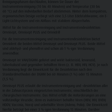
Reinigungsphasen durchlaufen, können Sie Dauer der
Instrumentenreinigung (10 bis 40 Minuten) und Temperatur (30 bis
60 °C) auf den individuellen Bedarf abstimmen. Hinter dem kompakten,
ergonomischen Design verbirgt sich eine 3,5 Liter Edelstahlwanne, ein E-
Light-Lichtsystem und ein Abfluss mit stabilem Absperrhahn.
Mittel für die Instrumentenreinigung und Instrumentendesinfektion:
Omnisept, Omnisept PLUS und Omnidrill
Für die Instrumentenreinigung und Instrumentendesinfektion bietet
Omnident die beiden Mittel Omnisept und Omnisept PLUS. Beide Mittel
sind aldehyd- und phenolfrei und schon ab 1 %-iger Verdünnung
anwendbar.
Omnisept ist VAH/DGHM gelistet und wirkt bakterizid, levurozid,
tuberkulozid und gegenüber behüllten Viren (z. B. HBV, HIV, HCV). Je nach
Verdünnung liegt die Einwirkzeit für die Desinfektion nach den
Standardmethoden der DGHM bei 60 Minuten (1 %) oder 15 Minuten
(1,5 %).
Omnisept PLUS erlaubt die Instrumentenreinigung und -desinfektion aller
in der Zahnarztpraxis eingesetzten Instrumente, einschließlich der
chirurgischen Instrumente. Das Mittel erfüllt die Anforderungen an eine
vollständige Viruzidie, denn es inaktiviert behüllte Viren (HBV, HIV, BVDV,
HDDV, Vaccinia, Noro) und unbehüllte Viren (Adeno, Polio). Die Einwirkzeit
hierfür beträgt bei einer 3 %-igen Verdünnung 15 Minuten. Darüber