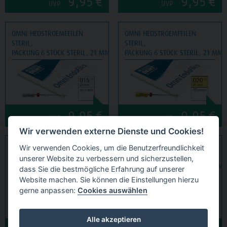
9,95
€
9,95
€
UVP
UVP
OMNI HEDSTROEMFEILEN
OMNI HEDSTROEMFEILEN
STERIL,
STERIL,
PACKUNG 6 STÜCK STERIL, 21 MM, ISO 015
PACKUNG 6 STÜCK STERIL, 21 MM, 
9,95
€
9,95
€
UVP
UVP
Wir verwenden externe Dienste und Cookies!
OMNI HEDSTROEMFEILEN
OMNI HEDSTROEMFEILEN
Wir verwenden Cookies, um die Benutzerfreundlichkeit
STERIL,
STERIL,
unserer Website zu verbessern und sicherzustellen,
PACKUNG 6 STÜCK STERIL, 21 MM, ISO 025
PACKUNG 6 STÜCK STERIL, 21 MM, 
dass Sie die bestmögliche Erfahrung auf unserer
Website machen. Sie können die Einstellungen hierzu
gerne anpassen:
Cookies auswählen
Alle akzeptieren