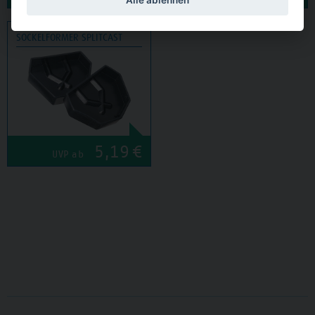
SOCKELFORMER SPLITCAST
5,19
€
UVP ab