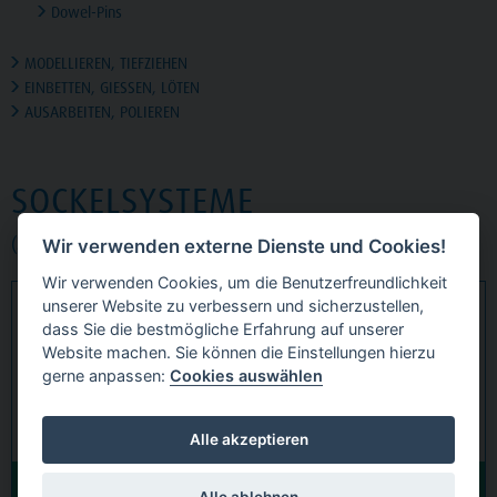
Dowel-Pins
MODELLIEREN, TIEFZIEHEN
EINBETTEN, GIESSEN, LÖTEN
AUSARBEITEN, POLIEREN
SOCKELSYSTEME
(3 Produktgruppen)
Wir verwenden externe Dienste und Cookies!
Wir verwenden Cookies, um die Benutzerfreundlichkeit
unserer Website zu verbessern und sicherzustellen,
MAGNET-SYSTEM
SOCKELFORMER
dass Sie die bestmögliche Erfahrung auf unserer
Website machen. Sie können die Einstellungen hierzu
gerne anpassen:
Cookies auswählen
Alle akzeptieren
4,85
€
4,59
€
UVP ab
UVP ab
Alle ablehnen