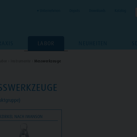
▾ Unternehmen
Depots
Downloads
Katalog
RAXIS
LABOR
NEUHEITEN
S
abor ›
Instrumente ›
Messwerkzeuge
SSWERKZEUGE
uktgruppe)
RZIRKEL NACH IWANSON