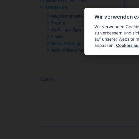
AUSARBEITEN, POLIEREN
INSTRUMENTE
Mischinstrumente
Wir verwenden ex
Pinzetten
Wir verwenden Cookies
Wachs- und Gipsmesser
zu verbessern und sic
Zangen
auf unserer Website m
Messwerkzeuge
anpassen:
Cookies a
Modellierinstrumente
Zurück