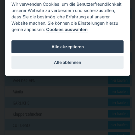
GERL
hier kaufen
Wir verwenden Cookies, um die Benutzerfreundlichkeit
unserer Website zu verbessern und sicherzustellen,
PAVEAS DENTAL
hier kaufen
dass Sie die bestmögliche Erfahrung auf unserer
Website machen. Sie können die Einstellungen hierzu
WOLF + HANSEN
hier kaufen
gerne anpassen:
Cookies auswählen
C. KLÖSS DENTAL
hier kaufen
Alle akzeptieren
DENSION
hier kaufen
futura dent
hier kaufen
Alle ablehnen
KERN
hier kaufen
VAN DER VEN
hier kaufen
Minilu
hier kaufen
GARLICHS
hier kaufen
Klapperzähnchen
hier kaufen
CUT Dental
hier kaufen