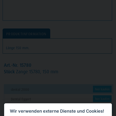
PRODUKTINFORMATION
Länge 150 mm.
Art.-Nr. 15780
Stück
Zange 15780, 150 mm
dental 2000
hier kaufen
Dental Eggert
hier kaufen
Funck
hier kaufen
Wir verwenden externe Dienste und Cookies!