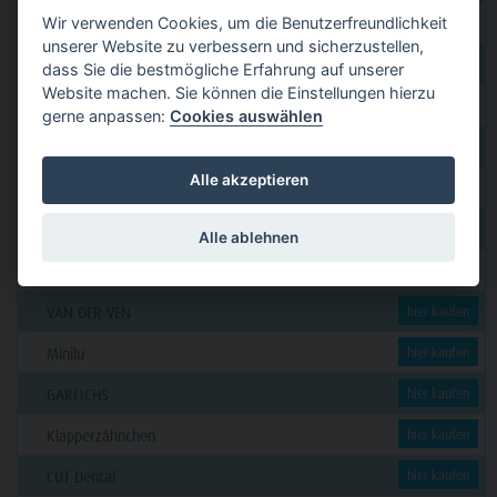
Wir verwenden Cookies, um die Benutzerfreundlichkeit
GERL
hier kaufen
unserer Website zu verbessern und sicherzustellen,
PAVEAS DENTAL
hier kaufen
dass Sie die bestmögliche Erfahrung auf unserer
Website machen. Sie können die Einstellungen hierzu
WOLF + HANSEN
hier kaufen
gerne anpassen:
Cookies auswählen
C. KLÖSS DENTAL
hier kaufen
Alle akzeptieren
DENSION
hier kaufen
futura dent
hier kaufen
Alle ablehnen
KERN
hier kaufen
VAN DER VEN
hier kaufen
Minilu
hier kaufen
GARLICHS
hier kaufen
Klapperzähnchen
hier kaufen
CUT Dental
hier kaufen