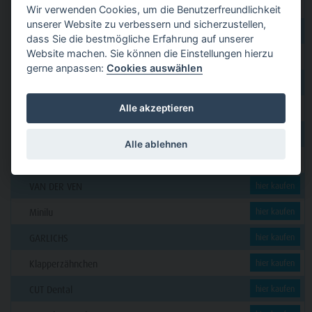
GERL
hier kaufen
Wir verwenden Cookies, um die Benutzerfreundlichkeit
unserer Website zu verbessern und sicherzustellen,
PAVEAS DENTAL
hier kaufen
dass Sie die bestmögliche Erfahrung auf unserer
Website machen. Sie können die Einstellungen hierzu
WOLF + HANSEN
hier kaufen
gerne anpassen:
Cookies auswählen
C. KLÖSS DENTAL
hier kaufen
Alle akzeptieren
DENSION
hier kaufen
futura dent
hier kaufen
Alle ablehnen
KERN
hier kaufen
VAN DER VEN
hier kaufen
Minilu
hier kaufen
GARLICHS
hier kaufen
Klapperzähnchen
hier kaufen
CUT Dental
hier kaufen