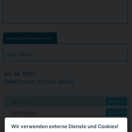
PRODUKTINFORMATION
Länge 150 mm.
Art.-Nr. 15779
Stück
Pinzette 150 mm, gerieft
dental 2000
hier kaufen
Dental Eggert
hier kaufen
Funck
hier kaufen
Wir verwenden externe Dienste und Cookies!