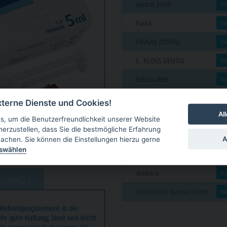
dental 2000
hi
Funck
hi
PAVEAS DENTAL
hi
C. KLÖSS DENTAL
hi
futura dent
hi
VAN DER VEN
hi
terne Dienste und Cookies!
Al
GARLICHS
hi
, um die Benutzerfreundlichkeit unserer Website
herzustellen, dass Sie die bestmögliche Erfahrung
CUT Dental
hi
A
achen. Sie können die Einstellungen hierzu gerne
uswählen
BCO
hi
denteris
hi
NLOADS
MULTIDENT Dental GmbH
hi
r Befestigungszement in der
hr gute Haftung, lässt sich leicht