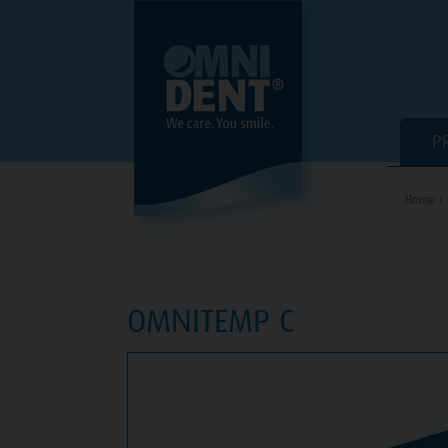
P
Home ›
OMNITEMP C