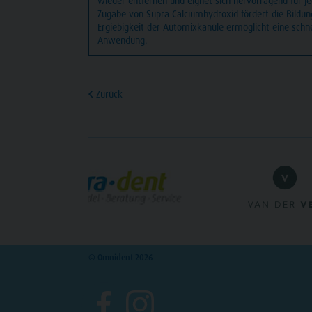
wieder entfernen und eignet sich hervorragend für j
Zugabe von Supra Calciumhydroxid fördert die Bildu
Ergiebigkeit der Automixkanüle ermöglicht eine sch
Anwendung.
Zurück
© Omnident 2026