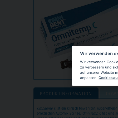
Wir verwenden ex
Wir verwenden Cookies
zu verbessern und sic
auf unserer Website m
anpassen:
Cookies a
PRODUKTINFORMATION
DOW
Omnitemp C
ist ein klinisch bewährter, eugenolfreie
praktischen Automix Spritze.
Omnitemp C
hat eine se