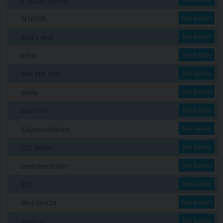
C. KLÖSS DENTAL
DENSION
hier kaufen
futura dent
hier kaufen
KERN
hier kaufen
VAN DER VEN
hier kaufen
Minilu
hier kaufen
GARLICHS
hier kaufen
Klapperzähnchen
hier kaufen
CUT Dental
hier kaufen
Dentalversender
hier kaufen
BCO
hier kaufen
Med-Dent24
hier kaufen
denteris
hier kaufen