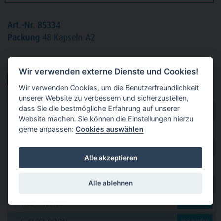
Art.-Nr. 85334
Packung
48 Kapseln A2
Produktvarianten:
Wir verwenden externe Dienste und Cookies!
Wir verwenden Cookies, um die Benutzerfreundlichkeit
unserer Website zu verbessern und sicherzustellen,
dass Sie die bestmögliche Erfahrung auf unserer
dental 2000
hier kaufen
Website machen. Sie können die Einstellungen hierzu
gerne anpassen:
Cookies auswählen
Dental Eggert
hier kaufen
Funck
hier kaufen
Alle akzeptieren
GERL
hier kaufen
Alle ablehnen
PAVEAS DENTAL
hier kaufen
WOLF + HANSEN
hier kaufen
hier kaufen