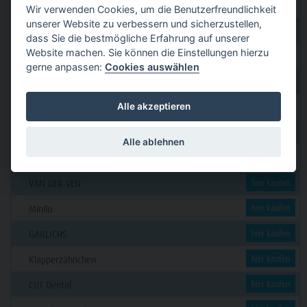
GERL
hier kaufen
Wir verwenden Cookies, um die Benutzerfreundlichkeit
unserer Website zu verbessern und sicherzustellen,
PAVEAS DENTAL
hier kaufen
dass Sie die bestmögliche Erfahrung auf unserer
Website machen. Sie können die Einstellungen hierzu
WOLF + HANSEN
hier kaufen
gerne anpassen:
Cookies auswählen
C. KLÖSS DENTAL
hier kaufen
Alle akzeptieren
DENSION
hier kaufen
futura dent
hier kaufen
Alle ablehnen
KERN
hier kaufen
VAN DER VEN
hier kaufen
Minilu
hier kaufen
GARLICHS
hier kaufen
Klapperzähnchen
hier kaufen
CUT Dental
hier kaufen