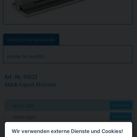
PRODUKTINFORMATION
Zubehör für Omnifill C.
Art.-Nr. 95522
Stück
Kapsel Aktivator
dental 2000
hier kaufen
Dental Eggert
hier kaufen
Funck
hier kaufen
Wir verwenden externe Dienste und Cookies!