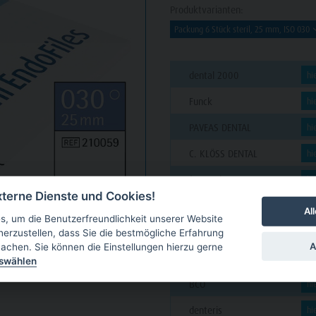
Produktvarianten:
dental 2000
hi
Funck
hi
PAVEAS DENTAL
hi
C. KLÖSS DENTAL
hi
futura dent
hi
terne Dienste und Cookies!
VAN DER VEN
hi
Al
, um die Benutzerfreundlichkeit unserer Website
GARLICHS
hi
herzustellen, dass Sie die bestmögliche Erfahrung
A
achen. Sie können die Einstellungen hierzu gerne
CUT Dental
hi
uswählen
BCO
hi
denteris
hi