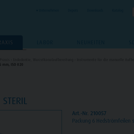
▾ Unternehmen
Depots
Downloads
Katalog
RAXIS
LABOR
NEUHEITEN
S
Praxis ›
Endodontie, Wurzelkanalaufbereitung ›
Instrumente für die manuelle Aufbe
 25 mm, ISO 020
STERIL
Art.-Nr. 210057
Packung
6 Hedströmfeilen s