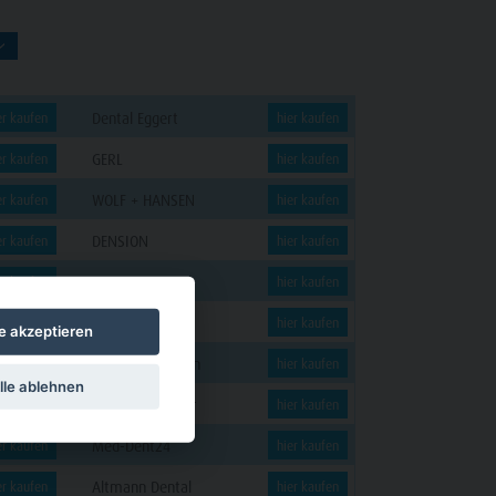
Dental Eggert
er kaufen
hier kaufen
GERL
er kaufen
hier kaufen
WOLF + HANSEN
er kaufen
hier kaufen
DENSION
er kaufen
hier kaufen
KERN
er kaufen
hier kaufen
Minilu
er kaufen
hier kaufen
le akzeptieren
Klapperzähnchen
er kaufen
hier kaufen
lle ablehnen
Dentalversender
er kaufen
hier kaufen
Med-Dent24
er kaufen
hier kaufen
Altmann Dental
er kaufen
hier kaufen