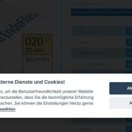
Produktvarianten:
dental 2000
hi
Funck
hi
PAVEAS DENTAL
hi
C. KLÖSS DENTAL
hi
futura dent
hi
terne Dienste und Cookies!
VAN DER VEN
hi
Al
, um die Benutzerfreundlichkeit unserer Website
GARLICHS
hi
herzustellen, dass Sie die bestmögliche Erfahrung
A
achen. Sie können die Einstellungen hierzu gerne
CUT Dental
hi
uswählen
BCO
hi
denteris
hi