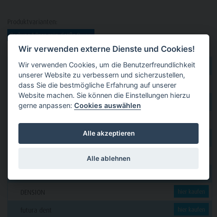
Produktvarianten:
Wir verwenden externe Dienste und Cookies!
Wir verwenden Cookies, um die Benutzerfreundlichkeit
dental 2000
hier kaufen
unserer Website zu verbessern und sicherzustellen,
Dental Eggert
hier kaufen
dass Sie die bestmögliche Erfahrung auf unserer
Website machen. Sie können die Einstellungen hierzu
Funck
hier kaufen
gerne anpassen:
Cookies auswählen
GERL
hier kaufen
Alle akzeptieren
PAVEAS DENTAL
hier kaufen
WOLF + HANSEN
hier kaufen
Alle ablehnen
C. KLÖSS DENTAL
hier kaufen
DENSION
hier kaufen
futura dent
hier kaufen