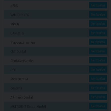
KERN
hier kaufen
VAN DER VEN
hier kaufen
Minilu
hier kaufen
GARLICHS
hier kaufen
Klapperzähnchen
hier kaufen
CUT Dental
hier kaufen
Dentalversender
hier kaufen
BCO
hier kaufen
Med-Dent24
hier kaufen
denteris
hier kaufen
Altmann Dental
hier kaufen
MULTIDENT Dental GmbH
hier kaufen