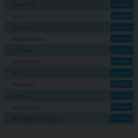
VAN DER VEN
hier kaufen
Minilu
hier kaufen
GARLICHS
hier kaufen
Klapperzähnchen
hier kaufen
CUT Dental
hier kaufen
Dentalversender
hier kaufen
BCO
hier kaufen
Med-Dent24
hier kaufen
denteris
hier kaufen
Altmann Dental
hier kaufen
MULTIDENT Dental GmbH
hier kaufen