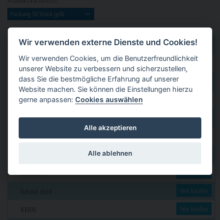
Produktvarianten:
Wir verwenden externe Dienste und Cookies!
dental 2000
hier kaufen
Wir verwenden Cookies, um die Benutzerfreundlichkeit
Dental Eggert
hier kaufen
unserer Website zu verbessern und sicherzustellen,
dass Sie die bestmögliche Erfahrung auf unserer
Funck
hier kaufen
Website machen. Sie können die Einstellungen hierzu
gerne anpassen:
Cookies auswählen
GERL
hier kaufen
PAVEAS DENTAL
hier kaufen
Alle akzeptieren
WOLF + HANSEN
hier kaufen
Alle ablehnen
C. KLÖSS DENTAL
hier kaufen
DENSION
hier kaufen
futura dent
hier kaufen
KERN
hier kaufen