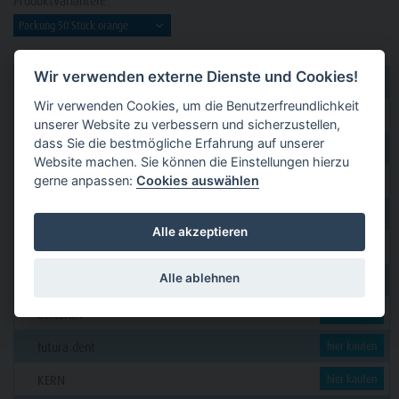
Produktvarianten:
Wir verwenden externe Dienste und Cookies!
dental 2000
hier kaufen
Wir verwenden Cookies, um die Benutzerfreundlichkeit
Dental Eggert
hier kaufen
unserer Website zu verbessern und sicherzustellen,
dass Sie die bestmögliche Erfahrung auf unserer
Funck
hier kaufen
Website machen. Sie können die Einstellungen hierzu
gerne anpassen:
Cookies auswählen
GERL
hier kaufen
PAVEAS DENTAL
hier kaufen
Alle akzeptieren
WOLF + HANSEN
hier kaufen
Alle ablehnen
C. KLÖSS DENTAL
hier kaufen
DENSION
hier kaufen
futura dent
hier kaufen
KERN
hier kaufen