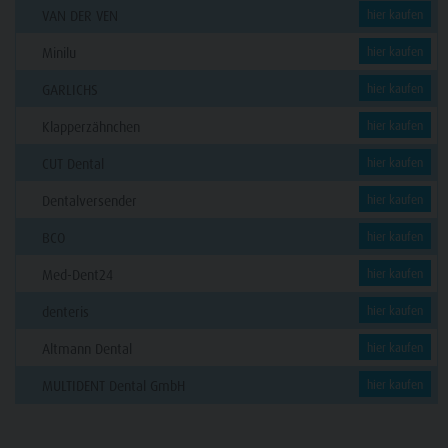
VAN DER VEN
hier kaufen
Minilu
hier kaufen
GARLICHS
hier kaufen
Klapperzähnchen
hier kaufen
CUT Dental
hier kaufen
Dentalversender
hier kaufen
BCO
hier kaufen
Med-Dent24
hier kaufen
denteris
hier kaufen
Altmann Dental
hier kaufen
MULTIDENT Dental GmbH
hier kaufen