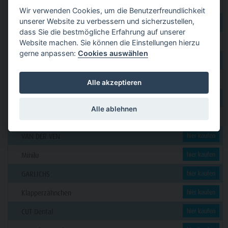
GERL
hier kaufen
Wir verwenden Cookies, um die Benutzerfreundlichkeit
unserer Website zu verbessern und sicherzustellen,
PAVEAS DENTAL
hier kaufen
dass Sie die bestmögliche Erfahrung auf unserer
WOLF + HANSEN
hier kaufen
Website machen. Sie können die Einstellungen hierzu
gerne anpassen:
Cookies auswählen
C. KLÖSS DENTAL
hier kaufen
DENSION
hier kaufen
Alle akzeptieren
futura dent
hier kaufen
Alle ablehnen
KERN
hier kaufen
VAN DER VEN
hier kaufen
Minilu
hier kaufen
GARLICHS
hier kaufen
Klapperzähnchen
hier kaufen
CUT Dental
hier kaufen