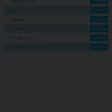
Dentalversender
hier kaufen
BCO
hier kaufen
Med-Dent24
hier kaufen
denteris
hier kaufen
Altmann Dental
hier kaufen
MULTIDENT Dental GmbH
hier kaufen