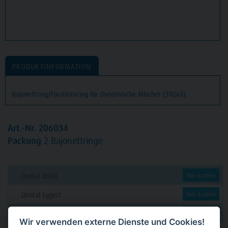
PRODUKTINFORMATION
Bajonettring/Fixationsring für Dynamische Mischer (39263).
Art.-Nr. 206034
Packung
2 Bajonettringe
dental 2000
hier kaufen
Dental Eggert
hier kaufen
Funck
hier kaufen
Wir verwenden externe Dienste und Cookies!