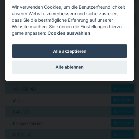
Wir verwenden Cookies, um die Benutzerfreundlichkeit
GERL
hier kaufen
unserer Website zu verbessern und sicherzustellen,
PAVEAS DENTAL
dass Sie die bestmögliche Erfahrung auf unserer
hier kaufen
Website machen. Sie können die Einstellungen hierzu
WOLF + HANSEN
hier kaufen
gerne anpassen:
Cookies auswählen
C. KLÖSS DENTAL
hier kaufen
Alle akzeptieren
DENSION
hier kaufen
futura dent
hier kaufen
Alle ablehnen
KERN
hier kaufen
VAN DER VEN
hier kaufen
Minilu
hier kaufen
GARLICHS
hier kaufen
Klapperzähnchen
hier kaufen
CUT Dental
hier kaufen