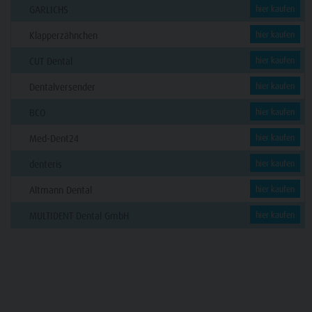
GARLICHS
hier kaufen
Klapperzähnchen
hier kaufen
CUT Dental
hier kaufen
Dentalversender
hier kaufen
BCO
hier kaufen
Med-Dent24
hier kaufen
denteris
hier kaufen
Altmann Dental
hier kaufen
MULTIDENT Dental GmbH
hier kaufen