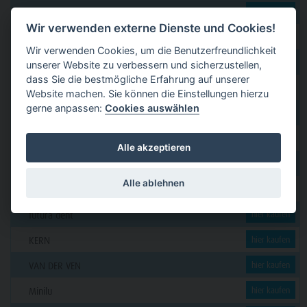
dental 2000
hier kaufen
Wir verwenden externe Dienste und Cookies!
Dental Eggert
hier kaufen
Wir verwenden Cookies, um die Benutzerfreundlichkeit
Funck
hier kaufen
unserer Website zu verbessern und sicherzustellen,
dass Sie die bestmögliche Erfahrung auf unserer
GERL
hier kaufen
Website machen. Sie können die Einstellungen hierzu
gerne anpassen:
Cookies auswählen
PAVEAS DENTAL
hier kaufen
WOLF + HANSEN
hier kaufen
Alle akzeptieren
C. KLÖSS DENTAL
hier kaufen
Alle ablehnen
DENSION
hier kaufen
futura dent
hier kaufen
KERN
hier kaufen
VAN DER VEN
hier kaufen
Minilu
hier kaufen