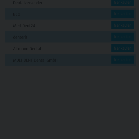
Dentalversender
hier kaufen
BCO
hier kaufen
Med-Dent24
hier kaufen
denteris
hier kaufen
Altmann Dental
hier kaufen
MULTIDENT Dental GmbH
hier kaufen