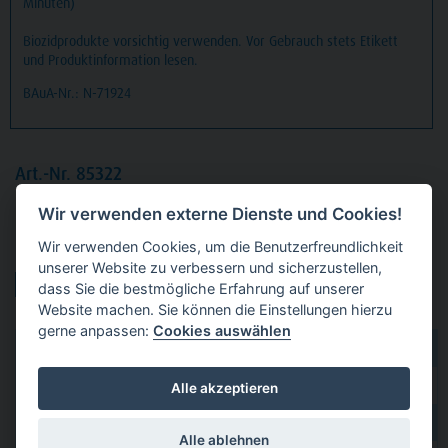
Minuten)
Biozidprodukte vorsichtig verwenden. Vor Gebrauch stets Etikett
und Produktinformation lesen.
BAuA-Nr.: N-71924
Art.-Nr. 85322
Kanister
10 Liter Omnizid Lemon
Wir verwenden externe Dienste und Cookies!
Wir verwenden Cookies, um die Benutzerfreundlichkeit
Produktvarianten:
unserer Website zu verbessern und sicherzustellen,
dass Sie die bestmögliche Erfahrung auf unserer
Website machen. Sie können die Einstellungen hierzu
gerne anpassen:
Cookies auswählen
dental 2000
hier kaufen
Dental Eggert
hier kaufen
Alle akzeptieren
Funck
hier kaufen
Alle ablehnen