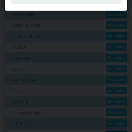
GERL
hier kaufen
PAVEAS DENTAL
hier kaufen
WOLF + HANSEN
hier kaufen
C. KLÖSS DENTAL
hier kaufen
DENSION
hier kaufen
futura dent
hier kaufen
KERN
hier kaufen
VAN DER VEN
hier kaufen
Minilu
hier kaufen
GARLICHS
hier kaufen
Klapperzähnchen
hier kaufen
CUT Dental
hier kaufen