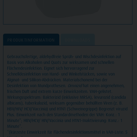
PRODUKTINFORMATION
DOWNLOADS
Gebrauchsfertige, aldehydfreie Sprüh- und Wischdesinfektion auf
Basis von Alkoholen und Quats zur wirksamen und schnellen
Flächendesinfektion. Eignet sich hervorragend zur
Schnelldesinfektion von Hand- und Winkelstücken, sowie von
Alginat- und Silikon-Abdrücken. Materialschonend bei der
Desinfektion von Mundprothesen.
Omnizid
hat einen angenehmen,
frischen Duft und extrem kurze Einwirkzeiten. VAH-gelistet.
Wirkungsspektrum: Bakterizid (inklusive MRSA), levurozid (candida
albicans), tuberkulozid, wirksam gegenüber behüllten Viren (z. B.
HBV/HIV/ HCV/Vaccinia) und H1N1 (Schweinegrippe) Begrenzt viruzid
Plus. Einwirkzeit nach den Standardmethoden der VAH: Konz.: 1
Minute*; HBV/HCV/ HIV/Vaccinia und H1N1-Inaktivierung: Konz.: 1
Minute*.
*(kürzeste Einwirkzeit für Flächendesinfektionsmittel in VAH-Liste: 5