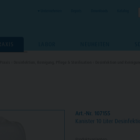
▾ Unternehmen
Depots
Downloads
Katalog
RAXIS
LABOR
NEUHEITEN
S
Praxis ›
Desinfektion, Reinigung, Pflege & Sterilisation ›
Desinfektion und Reinigun
Art.-Nr. 107155
Kanister
10 Liter Desinfekt
Produktvarianten: