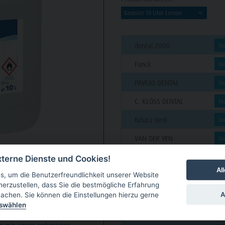
dental 2000
hi
Funck
hi
PAVEAS DENTAL
hi
C. KLÖSS DENTAL
hi
futura dent
hi
VAN DER VEN
hi
GARLICHS
hi
terne Dienste und Cookies!
Al
, um die Benutzerfreundlichkeit unserer Website
CUT Dental
hi
NLOADS
herzustellen, dass Sie die bestmögliche Erfahrung
BCO
hi
A
achen. Sie können die Einstellungen hierzu gerne
uswählen
d deutlich besserer
denteris
hi
emwegsreizung). Die meisten