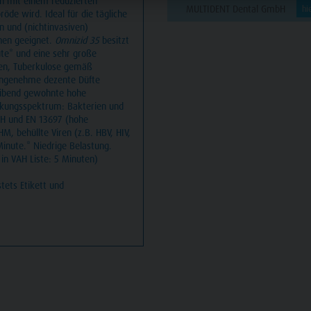
on mit einem reduzierten
MULTIDENT Dental GmbH
hi
röde wird. Ideal für die tägliche
n und (nichtinvasiven)
chen geeignet.
Omnizid 35
besitzt
te* und eine sehr große
iren, Tuberkulose gemäß
 angenehme dezente Düfte
bleibend gewohnte hohe
irkungsspektrum: Bakterien und
AH und EN 13697 (hohe
M, behüllte Viren (z.B. HBV, HIV,
inute.* Niedrige Belastung.
 in VAH Liste: 5 Minuten)
tets Etikett und