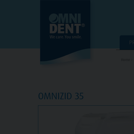
P
Home ›
OMNIZID 35