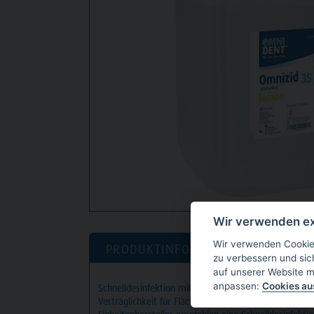
Wir verwenden ex
Wir verwenden Cookies
PRODUKTINFORMATION
DOW
zu verbessern und sic
auf unserer Website m
anpassen:
Cookies a
Schnelldesinfektion mit reduziertem Alkoholanteil un
Verträglichkeit für Flächen und Anwender (keine At