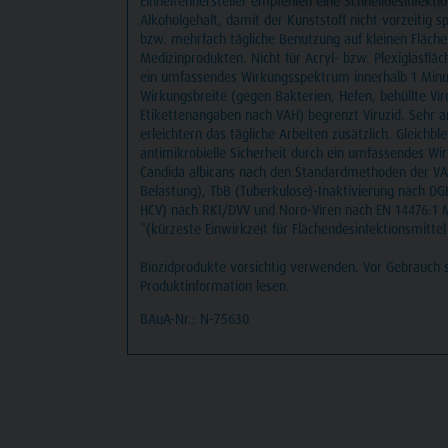
Einheitenhersteller empfehlen eine Schnelldesinfekti
Alkoholgehalt, damit der Kunststoff nicht vorzeitig sp
bzw. mehrfach tägliche Benutzung auf kleinen Fläche
Medizinprodukten. Nicht für Acryl- bzw. Plexiglasflä
ein umfassendes Wirkungsspektrum innerhalb 1 Minu
Wirkungsbreite (gegen Bakterien, Hefen, behüllte V
Etikettenangaben nach VAH) begrenzt Viruzid. Sehr
erleichtern das tägliche Arbeiten zusätzlich. Gleich
antimikrobielle Sicherheit durch ein umfassendes W
Candida albicans nach den Standardmethoden der V
Belastung), TbB (Tuberkulose)-Inaktivierung nach DGH
HCV) nach RKI/DVV und Noro-Viren nach EN 14476:1 M
*(kürzeste Einwirkzeit für Flächendesinfektionsmittel
Biozidprodukte vorsichtig verwenden. Vor Gebrauch s
Produktinformation lesen.
BAuA-Nr.: N-75630