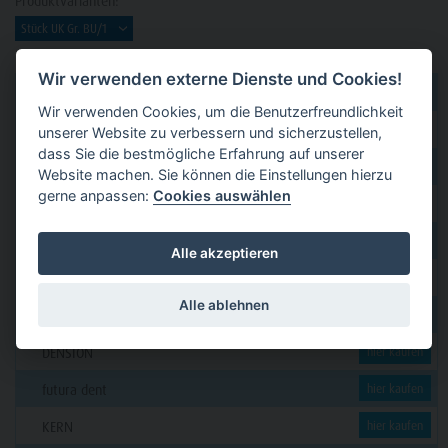
Produktvarianten:
Wir verwenden externe Dienste und Cookies!
dental 2000
hier kaufen
Wir verwenden Cookies, um die Benutzerfreundlichkeit
Dental Eggert
hier kaufen
unserer Website zu verbessern und sicherzustellen,
dass Sie die bestmögliche Erfahrung auf unserer
Funck
hier kaufen
Website machen. Sie können die Einstellungen hierzu
gerne anpassen:
Cookies auswählen
GERL
hier kaufen
PAVEAS DENTAL
hier kaufen
Alle akzeptieren
WOLF + HANSEN
hier kaufen
Alle ablehnen
C. KLÖSS DENTAL
hier kaufen
DENSION
hier kaufen
futura dent
hier kaufen
KERN
hier kaufen