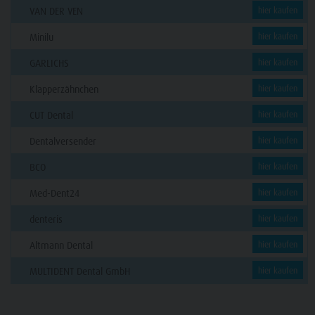
VAN DER VEN
hier kaufen
Minilu
hier kaufen
GARLICHS
hier kaufen
Klapperzähnchen
hier kaufen
CUT Dental
hier kaufen
Dentalversender
hier kaufen
BCO
hier kaufen
Med-Dent24
hier kaufen
denteris
hier kaufen
Altmann Dental
hier kaufen
MULTIDENT Dental GmbH
hier kaufen