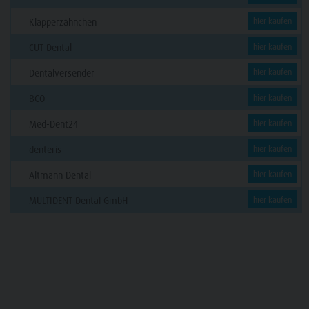
Klapperzähnchen
hier kaufen
CUT Dental
hier kaufen
Dentalversender
hier kaufen
BCO
hier kaufen
Med-Dent24
hier kaufen
denteris
hier kaufen
Altmann Dental
hier kaufen
MULTIDENT Dental GmbH
hier kaufen