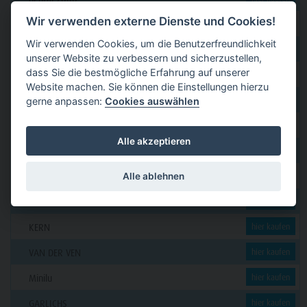
Wir verwenden externe Dienste und Cookies!
Dental Eggert
hier kaufen
Wir verwenden Cookies, um die Benutzerfreundlichkeit
Funck
hier kaufen
unserer Website zu verbessern und sicherzustellen,
dass Sie die bestmögliche Erfahrung auf unserer
GERL
hier kaufen
Website machen. Sie können die Einstellungen hierzu
PAVEAS DENTAL
hier kaufen
gerne anpassen:
Cookies auswählen
WOLF + HANSEN
hier kaufen
Alle akzeptieren
C. KLÖSS DENTAL
hier kaufen
DENSION
Alle ablehnen
hier kaufen
futura dent
hier kaufen
KERN
hier kaufen
VAN DER VEN
hier kaufen
Minilu
hier kaufen
GARLICHS
hier kaufen