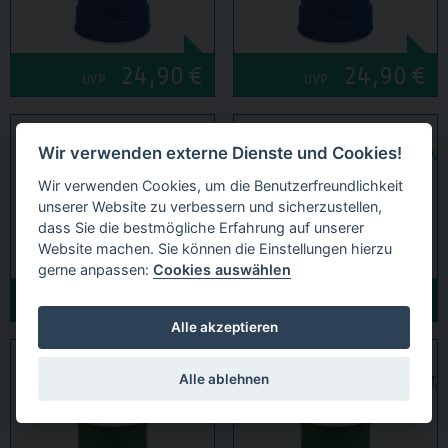
24,90
€
24,90
€
UVP
UVP
WACHSDRAHT,
WACHSDRAHT,
Wir verwenden externe Dienste und Cookies!
ROLLE 250 G BLAU, HART, Ø 4 MM
ROLLE 250 G BLAU, HART, Ø 5 MM
Wir verwenden Cookies, um die Benutzerfreundlichkeit
unserer Website zu verbessern und sicherzustellen,
dass Sie die bestmögliche Erfahrung auf unserer
Website machen. Sie können die Einstellungen hierzu
gerne anpassen:
Cookies auswählen
24,90
€
24,90
€
UVP
UVP
Alle akzeptieren
WACHSDRAHT,
WACHSDRAHT,
Alle ablehnen
ROLLE 250 G GRÜN, MITTEL HART, Ø 2 MM
ROLLE 250 G GRÜN, MITTEL HART, 