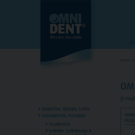
P
Home ›
L
OMN
(5 Prod
EINBETTEN, GIESSEN, LÖTEN
OMNIP
AUSARBEITEN, POLIEREN
PACKU
Strahlmittel
Schleifer, Schleifsteine &