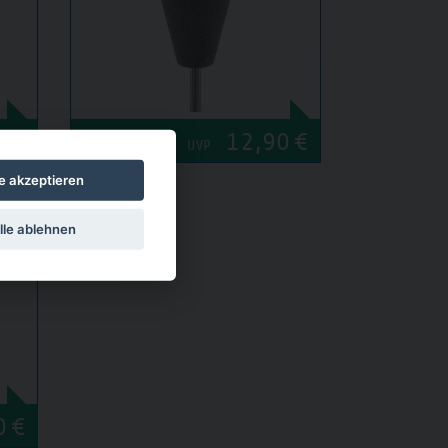
0
€
12,90
€
UVP
le akzeptieren
lle ablehnen
ER
0
€