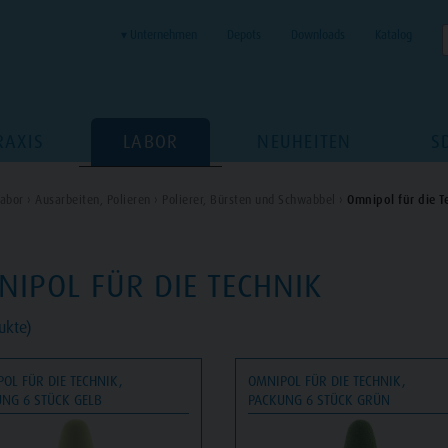
▾ Unternehmen
Depots
Downloads
Katalog
RAXIS
LABOR
NEUHEITEN
S
abor ›
Ausarbeiten, Polieren ›
Polierer, Bürsten und Schwabbel ›
Omnipol für die T
IPOL FÜR DIE TECHNIK
ukte)
OL FÜR DIE TECHNIK,
OMNIPOL FÜR DIE TECHNIK,
NG 6 STÜCK GELB
PACKUNG 6 STÜCK GRÜN