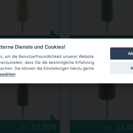
12,90
€
12,9
UVP
UVP
terne Dienste und Cookies!
Al
, um die Benutzerfreundlichkeit unserer Website
herzustellen, dass Sie die bestmögliche Erfahrung
OL FÜR DIE TECHNIK,
OMNIPOL FÜR DIE TECHNIK,
A
achen. Sie können die Einstellungen hierzu gerne
NG 6 STÜCK, GRAU, FLAMME
PACKUNG 6 STÜCK, GRAU, ZYLIND
uswählen
12,90
€
12,9
UVP
UVP