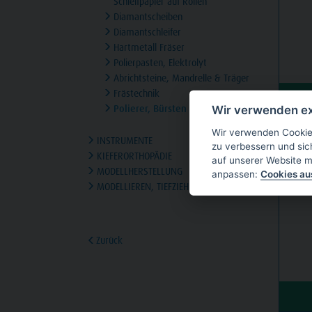
Schleifpapier auf Rollen
Diamantscheiben
Diamantschleifer
Hartmetall Fräser
Polierpasten, Elektrolyt
Abrichtsteine, Mandrelle & Träger
Frästechnik
Polierer, Bürsten und Schwabbel
Wir verwenden ex
Wir verwenden Cookies
INSTRUMENTE
zu verbessern und sic
OMNIP
KIEFERORTHOPÄDIE
auf unserer Website m
PACKU
MODELLHERSTELLUNG
anpassen:
Cookies a
MODELLIEREN, TIEFZIEHEN
Zurück