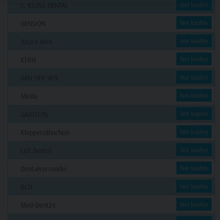
C. KLÖSS DENTAL
hier kaufen
DENSION
hier kaufen
futura dent
hier kaufen
KERN
hier kaufen
VAN DER VEN
hier kaufen
Minilu
hier kaufen
GARLICHS
hier kaufen
Klapperzähnchen
hier kaufen
CUT Dental
hier kaufen
Dentalversender
hier kaufen
BCO
hier kaufen
Med-Dent24
hier kaufen