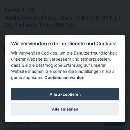
Art.-Nr. 31148
Stück
kreuzverzahnung, schwarz supergrob, HP, Figur
274, Kopflänge: 14 mm, ISO 060
Produktvarianten:
Wir verwenden externe Dienste und Cookies!
Wir verwenden Cookies, um die Benutzerfreundlichkeit
unserer Website zu verbessern und sicherzustellen,
dass Sie die bestmögliche Erfahrung auf unserer
dental 2000
hier kaufen
Website machen. Sie können die Einstellungen hierzu
gerne anpassen:
Cookies auswählen
Dental Eggert
hier kaufen
Funck
hier kaufen
Alle akzeptieren
GERL
hier kaufen
Alle ablehnen
PAVEAS DENTAL
hier kaufen
WOLF + HANSEN
hier kaufen