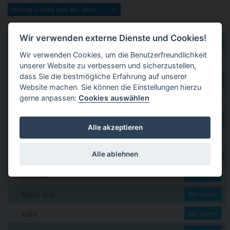
Wir verwenden externe Dienste und Cookies!
dental 2000
hier kaufen
Wir verwenden Cookies, um die Benutzerfreundlichkeit
Dental Eggert
hier kaufen
unserer Website zu verbessern und sicherzustellen,
dass Sie die bestmögliche Erfahrung auf unserer
Funck
hier kaufen
Website machen. Sie können die Einstellungen hierzu
gerne anpassen:
Cookies auswählen
GERL
hier kaufen
PAVEAS DENTAL
hier kaufen
Alle akzeptieren
WOLF + HANSEN
hier kaufen
Alle ablehnen
C. KLÖSS DENTAL
hier kaufen
DENSION
hier kaufen
futura dent
hier kaufen
KERN
hier kaufen