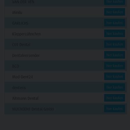
VAN DER VEN
hier kaufen
Minilu
hier kaufen
GARLICHS
hier kaufen
Klapperzähnchen
hier kaufen
CUT Dental
hier kaufen
Dentalversender
hier kaufen
BCO
hier kaufen
Med-Dent24
hier kaufen
denteris
hier kaufen
Altmann Dental
hier kaufen
MULTIDENT Dental GmbH
hier kaufen