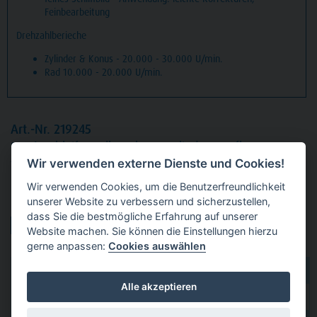
Feinbearbeitung
Drehzahlberieche
Zylinder & Konus - 20.000 - 30.000 U/min.
Rad 10.000 - 20.000 U/min.
Art.-Nr. 219245
Stück
Schleifer gelb grob, HP, Zylinder, Kopflänge:
Wir verwenden externe Dienste und Cookies!
13 mm, Ø 4,8 mm
Wir verwenden Cookies, um die Benutzerfreundlichkeit
unserer Website zu verbessern und sicherzustellen,
Produktvarianten:
dass Sie die bestmögliche Erfahrung auf unserer
Website machen. Sie können die Einstellungen hierzu
gerne anpassen:
Cookies auswählen
dental 2000
hier kaufen
Alle akzeptieren
Dental Eggert
hier kaufen