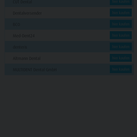
CUT Dental
hier kaufen
Dentalversender
hier kaufen
BCO
hier kaufen
Med-Dent24
hier kaufen
denteris
hier kaufen
Altmann Dental
hier kaufen
MULTIDENT Dental GmbH
hier kaufen