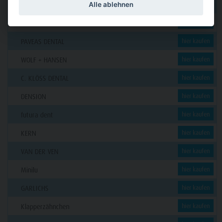
Alle ablehnen
Funck
hier kaufen
GERL
hier kaufen
PAVEAS DENTAL
hier kaufen
WOLF + HANSEN
hier kaufen
C. KLÖSS DENTAL
hier kaufen
DENSION
hier kaufen
futura dent
hier kaufen
KERN
hier kaufen
VAN DER VEN
hier kaufen
Minilu
hier kaufen
GARLICHS
hier kaufen
Klapperzähnchen
hier kaufen