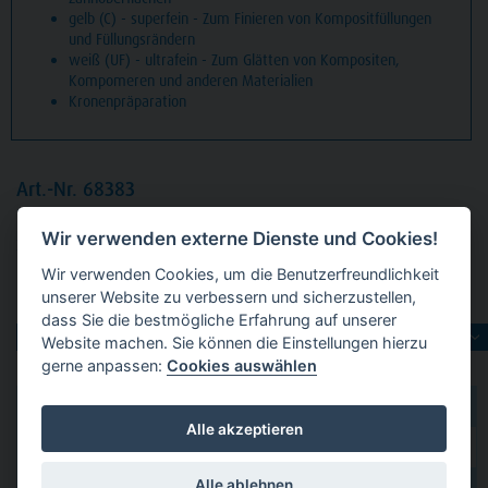
gelb (C) - superfein - Zum Finieren von Kompositfüllungen
und Füllungsrändern
weiß (UF) - ultrafein - Zum Glätten von Kompositen,
Kompomeren und anderen Materialien
Kronenpräparation
Art.-Nr. 68383
Packung
5 Diamanten grün grob, FG, Figur 289 Torpedo
Wir verwenden externe Dienste und Cookies!
zylindrisch, Kopflänge: 8 mm, ISO 010
Wir verwenden Cookies, um die Benutzerfreundlichkeit
unserer Website zu verbessern und sicherzustellen,
Produktvarianten:
dass Sie die bestmögliche Erfahrung auf unserer
Website machen. Sie können die Einstellungen hierzu
gerne anpassen:
Cookies auswählen
dental 2000
hier kaufen
Alle akzeptieren
Dental Eggert
hier kaufen
Alle ablehnen
hier kaufen