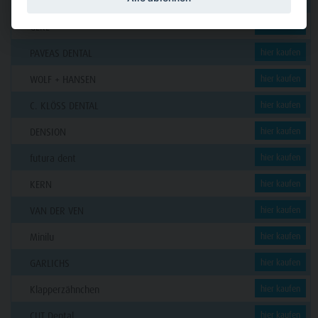
Funck
GERL
hier kaufen
PAVEAS DENTAL
hier kaufen
WOLF + HANSEN
hier kaufen
C. KLÖSS DENTAL
hier kaufen
DENSION
hier kaufen
futura dent
hier kaufen
KERN
hier kaufen
VAN DER VEN
hier kaufen
Minilu
hier kaufen
GARLICHS
hier kaufen
Klapperzähnchen
hier kaufen
CUT Dental
hier kaufen