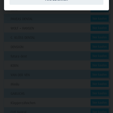
Funck
GERL
hier kaufen
PAVEAS DENTAL
hier kaufen
WOLF + HANSEN
hier kaufen
C. KLÖSS DENTAL
hier kaufen
DENSION
hier kaufen
futura dent
hier kaufen
KERN
hier kaufen
VAN DER VEN
hier kaufen
Minilu
hier kaufen
GARLICHS
hier kaufen
Klapperzähnchen
hier kaufen
CUT Dental
hier kaufen