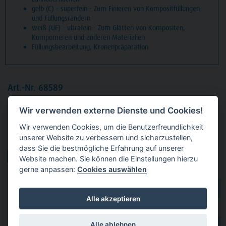
gelb (C) - superfein - Zum Finieren von Kompositfüllungen
und Füllungsrändern
weiß (UF) - ultrafein - Zum Glätten von Kompositen,
Kompomeren und anderen Materialien
Füllungsbearbeitung, Kronenpräparation
Art.-Nr. 68589
Packung
5 Diamanten gelb superfein, FG, Figur 249
Wir verwenden externe Dienste und Cookies!
Flamme, Kopflänge: 8 mm, ISO 012
Wir verwenden Cookies, um die Benutzerfreundlichkeit
unserer Website zu verbessern und sicherzustellen,
Produktvarianten:
dass Sie die bestmögliche Erfahrung auf unserer
Website machen. Sie können die Einstellungen hierzu
gerne anpassen:
Cookies auswählen
dental 2000
hier kaufen
Alle akzeptieren
Dental Eggert
hier kaufen
Alle ablehnen
hier kaufen