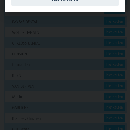
Funck
GERL
hier kaufen
PAVEAS DENTAL
hier kaufen
WOLF + HANSEN
hier kaufen
C. KLÖSS DENTAL
hier kaufen
DENSION
hier kaufen
futura dent
hier kaufen
KERN
hier kaufen
VAN DER VEN
hier kaufen
Minilu
hier kaufen
GARLICHS
hier kaufen
Klapperzähnchen
hier kaufen
CUT Dental
hier kaufen