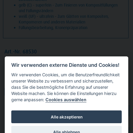
gelb (C) - superfein - Zum Finieren von Kompositfüllungen
und Füllungsrändern
weiß (UF) - ultrafein - Zum Glätten von Kompositen,
Kompomeren und anderen Materialien
Füllungsbearbeitung, Kronenpräparation
Art.-Nr. 68530
Packung
5 Diamanten Standard, FG, Figur 167 Konus
Wir verwenden externe Dienste und Cookies!
lange Spitze, Kopflänge: 11,5 mm, ISO 014
Wir verwenden Cookies, um die Benutzerfreundlichkeit
unserer Website zu verbessern und sicherzustellen,
Produktvarianten:
dass Sie die bestmögliche Erfahrung auf unserer
Website machen. Sie können die Einstellungen hierzu
gerne anpassen:
Cookies auswählen
dental 2000
hier kaufen
Alle akzeptieren
Dental Eggert
hier kaufen
Alle ablehnen
hier kaufen