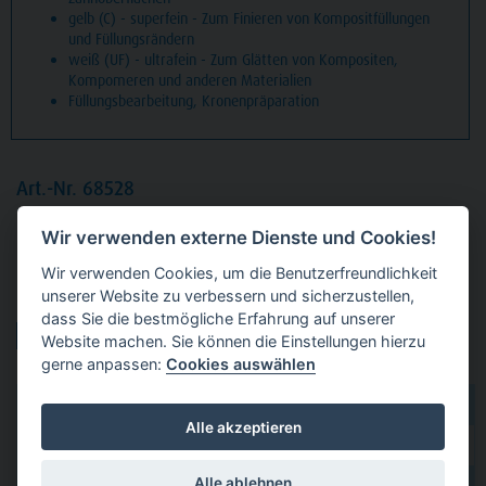
gelb (C) - superfein - Zum Finieren von Kompositfüllungen
und Füllungsrändern
weiß (UF) - ultrafein - Zum Glätten von Kompositen,
Kompomeren und anderen Materialien
Füllungsbearbeitung, Kronenpräparation
Art.-Nr. 68528
Packung
5 Diamanten grün grob, FG, Figur 165 Konus
Wir verwenden externe Dienste und Cookies!
Spitze, Kopflänge: 8 mm, ISO 016
Wir verwenden Cookies, um die Benutzerfreundlichkeit
unserer Website zu verbessern und sicherzustellen,
Produktvarianten:
dass Sie die bestmögliche Erfahrung auf unserer
Website machen. Sie können die Einstellungen hierzu
gerne anpassen:
Cookies auswählen
dental 2000
hier kaufen
Alle akzeptieren
Dental Eggert
hier kaufen
Alle ablehnen
hier kaufen