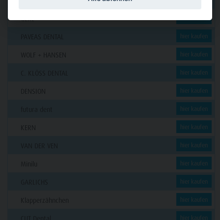
Funck
GERL
hier kaufen
PAVEAS DENTAL
hier kaufen
WOLF + HANSEN
hier kaufen
C. KLÖSS DENTAL
hier kaufen
DENSION
hier kaufen
futura dent
hier kaufen
KERN
hier kaufen
VAN DER VEN
hier kaufen
Minilu
hier kaufen
GARLICHS
hier kaufen
Klapperzähnchen
hier kaufen
CUT Dental
hier kaufen