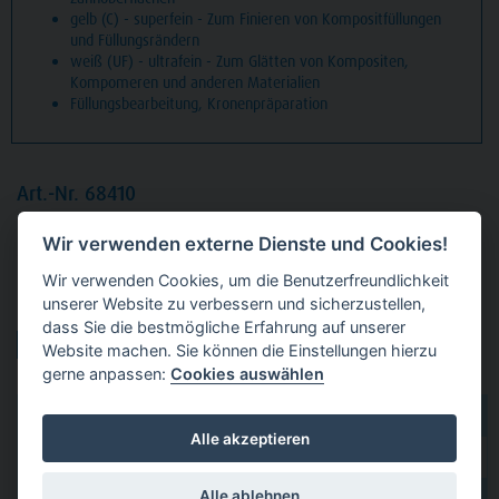
gelb (C) - superfein - Zum Finieren von Kompositfüllungen
und Füllungsrändern
weiß (UF) - ultrafein - Zum Glätten von Kompositen,
Kompomeren und anderen Materialien
Füllungsbearbeitung, Kronenpräparation
Art.-Nr. 68410
Packung
5 Diamanten Standard, FG, Figur 165 Konus
Wir verwenden externe Dienste und Cookies!
Spitze, Kopflänge: 8 mm, ISO 014
Wir verwenden Cookies, um die Benutzerfreundlichkeit
unserer Website zu verbessern und sicherzustellen,
Produktvarianten:
dass Sie die bestmögliche Erfahrung auf unserer
Website machen. Sie können die Einstellungen hierzu
gerne anpassen:
Cookies auswählen
dental 2000
hier kaufen
Alle akzeptieren
Dental Eggert
hier kaufen
Alle ablehnen
hier kaufen