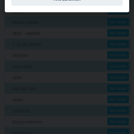
Funck
GERL
hier kaufen
PAVEAS DENTAL
hier kaufen
WOLF + HANSEN
hier kaufen
C. KLÖSS DENTAL
hier kaufen
DENSION
hier kaufen
futura dent
hier kaufen
KERN
hier kaufen
VAN DER VEN
hier kaufen
Minilu
hier kaufen
GARLICHS
hier kaufen
Klapperzähnchen
hier kaufen
CUT Dental
hier kaufen