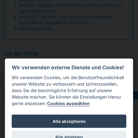
gelb (C) - superfein - Zum Finieren von Kompositfüllungen
und Füllungsrändern
weiß (UF) - ultrafein - Zum Glätten von Kompositen,
Kompomeren und anderen Materialien
Kronenpräparation
Art.-Nr. 68556
Packung
5 Diamanten grün grob, FG, Figur 111 Zylinder
Wir verwenden externe Dienste und Cookies!
flach, Kopflänge: 8 mm, ISO 012
Wir verwenden Cookies, um die Benutzerfreundlichkeit
unserer Website zu verbessern und sicherzustellen,
Produktvarianten:
dass Sie die bestmögliche Erfahrung auf unserer
Website machen. Sie können die Einstellungen hierzu
gerne anpassen:
Cookies auswählen
dental 2000
hier kaufen
Alle akzeptieren
Dental Eggert
hier kaufen
Alle ablehnen
hier kaufen