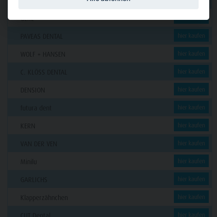
Funck
GERL
hier kaufen
PAVEAS DENTAL
hier kaufen
WOLF + HANSEN
hier kaufen
C. KLÖSS DENTAL
hier kaufen
DENSION
hier kaufen
futura dent
hier kaufen
KERN
hier kaufen
VAN DER VEN
hier kaufen
Minilu
hier kaufen
GARLICHS
hier kaufen
Klapperzähnchen
hier kaufen
CUT Dental
hier kaufen