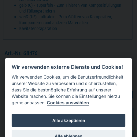
gelb (C) - superfein - Zum Finieren von Kompositfüllungen
und Füllungsrändern
weiß (UF) - ultrafein - Zum Glätten von Kompositen,
Kompomeren und anderen Materialien
Kavitätenpräparation
Art.-Nr. 68476
Packung
5 Diamanten grün grob, FG, Figur 108 Zylinder
Wir verwenden externe Dienste und Cookies!
flach, Kopflänge: 4 mm, ISO 014
Wir verwenden Cookies, um die Benutzerfreundlichkeit
unserer Website zu verbessern und sicherzustellen,
Produktvarianten:
dass Sie die bestmögliche Erfahrung auf unserer
Website machen. Sie können die Einstellungen hierzu
gerne anpassen:
Cookies auswählen
dental 2000
hier kaufen
Alle akzeptieren
Dental Eggert
hier kaufen
Alle ablehnen
hier kaufen