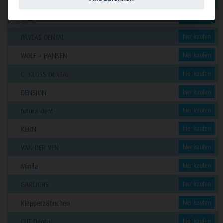
Funck
GERL
hier kaufen
PAVEAS DENTAL
hier kaufen
WOLF + HANSEN
hier kaufen
C. KLÖSS DENTAL
hier kaufen
DENSION
hier kaufen
futura dent
hier kaufen
KERN
hier kaufen
VAN DER VEN
hier kaufen
Minilu
hier kaufen
GARLICHS
hier kaufen
Klapperzähnchen
hier kaufen
CUT Dental
hier kaufen