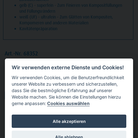
gelb (C) - superfein - Zum Finieren von Kompositfüllungen
und Füllungsrändern
weiß (UF) - ultrafein - Zum Glätten von Kompositen,
Kompomeren und anderen Materialien
Kavitätenpräparation
Art.-Nr. 68352
Packung
5 Diamanten Standard, FG, Figur 225
Wir verwenden externe Dienste und Cookies!
umgekehrter Kegel, Kopflänge: 3,5 mm, ISO 012
Wir verwenden Cookies, um die Benutzerfreundlichkeit
unserer Website zu verbessern und sicherzustellen,
Produktvarianten:
dass Sie die bestmögliche Erfahrung auf unserer
Website machen. Sie können die Einstellungen hierzu
gerne anpassen:
Cookies auswählen
dental 2000
hier kaufen
Alle akzeptieren
Dental Eggert
hier kaufen
Alle ablehnen
hier kaufen