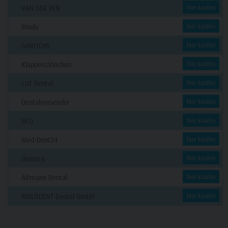
VAN DER VEN
hier kaufen
Minilu
hier kaufen
GARLICHS
hier kaufen
Klapperzähnchen
hier kaufen
CUT Dental
hier kaufen
Dentalversender
hier kaufen
BCO
hier kaufen
Med-Dent24
hier kaufen
denteris
hier kaufen
Altmann Dental
hier kaufen
MULTIDENT Dental GmbH
hier kaufen