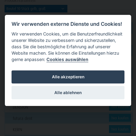
Produktvarianten:
Wir verwenden externe Dienste und Cookies!
dental 2000
hier kaufen
Wir verwenden Cookies, um die Benutzerfreundlichkeit
Dental Eggert
hier kaufen
unserer Website zu verbessern und sicherzustellen,
dass Sie die bestmögliche Erfahrung auf unserer
Funck
hier kaufen
Website machen. Sie können die Einstellungen hierzu
gerne anpassen:
Cookies auswählen
GERL
hier kaufen
PAVEAS DENTAL
hier kaufen
Alle akzeptieren
WOLF + HANSEN
hier kaufen
Alle ablehnen
C. KLÖSS DENTAL
hier kaufen
DENSION
hier kaufen
futura dent
hier kaufen
KERN
hier kaufen