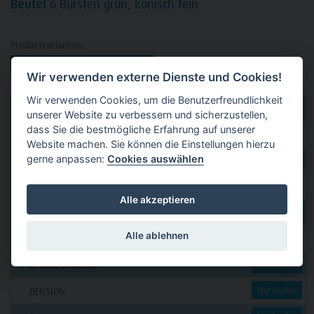
Beutel
6 Bürsten grün, konisch fein
Produktvarianten:
Wir verwenden externe Dienste und Cookies!
Wir verwenden Cookies, um die Benutzerfreundlichkeit
dental 2000
hier kaufen
unserer Website zu verbessern und sicherzustellen,
dass Sie die bestmögliche Erfahrung auf unserer
Dental Eggert
hier kaufen
Website machen. Sie können die Einstellungen hierzu
gerne anpassen:
Cookies auswählen
Funck
hier kaufen
GERL
hier kaufen
Alle akzeptieren
PAVEAS DENTAL
hier kaufen
Alle ablehnen
WOLF + HANSEN
hier kaufen
C. KLÖSS DENTAL
hier kaufen
DENSION
hier kaufen