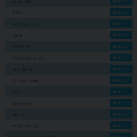
futura dent
hier kaufen
KERN
hier kaufen
VAN DER VEN
hier kaufen
Minilu
hier kaufen
GARLICHS
hier kaufen
Klapperzähnchen
hier kaufen
CUT Dental
hier kaufen
Dentalversender
hier kaufen
BCO
hier kaufen
Med-Dent24
hier kaufen
denteris
hier kaufen
Altmann Dental
hier kaufen
hier kaufen