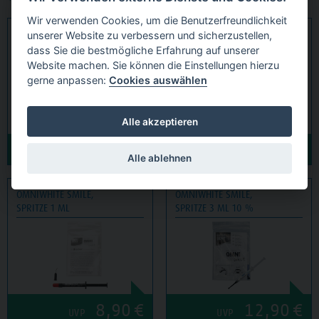
Wir verwenden Cookies, um die Benutzerfreundlichkeit
OMNIWHITE SMILE,
OMNIWHITE SMILE,
unserer Website zu verbessern und sicherzustellen,
KIT 5 X 3 ML 10 %
KIT 5 X 3 ML 16 %
dass Sie die bestmögliche Erfahrung auf unserer
Website machen. Sie können die Einstellungen hierzu
gerne anpassen:
Cookies auswählen
Alle akzeptieren
54,90
€
54,90
€
UVP
UVP
Alle ablehnen
OMNIWHITE SMILE,
OMNIWHITE SMILE,
SPRITZE 1 ML
SPRITZE 3 ML 10 %
8,90
€
12,90
€
UVP
UVP