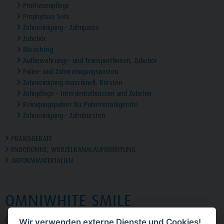
Prothesenpflege
Prophylaxe Sets
Zahnreinigung - Zahnpasta
Zubehör
Bleaching
Aufbewahrungs- und Transportboxen, Zubehör
Polier- und Zahnreinigungspasten
Zahnreinigung maschinell, Bürsten
Zahnpflege - Interdentalbürsten und Zubehör
Reinigungspulver für Pulverstrahlgeräte
Zahnreinigung - Zahnbürsten
PRAXISGERÄTE
ENDODONTIE, WURZELKANALAUFBEREITUNG
ABFORMMATERIALIEN
OMNIWHITE SMILE
(5 Produkte)
Wir verwenden externe Dienste und Cookies!