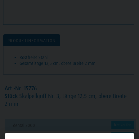
PRODUKTINFORMATION
Rostfreier Stahl
Gesamtlänge 12,5 cm, obere Breite 2 mm
Art.-Nr. 15776
Stück
Skalpellgriff Nr. 3, Länge 12,5 cm, obere Breite
2 mm
dental 2000
hier kaufen
Dental Eggert
hier kaufen