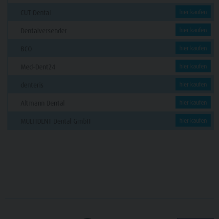
CUT Dental
hier kaufen
Dentalversender
hier kaufen
BCO
hier kaufen
Med-Dent24
hier kaufen
denteris
hier kaufen
Altmann Dental
hier kaufen
MULTIDENT Dental GmbH
hier kaufen