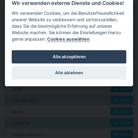
Wir verwenden externe Dienste und Cookies!
Funck
hier kaufen
Wir verwenden Cookies, um die Benutzerfreundlichkeit
unserer Website zu verbessern und sicherzustellen,
GERL
hier kaufen
dass Sie die bestmögliche Erfahrung auf unserer
PAVEAS DENTAL
hier kaufen
Website machen. Sie können die Einstellungen hierzu
gerne anpassen:
Cookies auswählen
WOLF + HANSEN
hier kaufen
C. KLÖSS DENTAL
hier kaufen
Alle akzeptieren
DENSION
hier kaufen
Alle ablehnen
futura dent
hier kaufen
KERN
hier kaufen
VAN DER VEN
hier kaufen
Minilu
hier kaufen
GARLICHS
hier kaufen
Klapperzähnchen
hier kaufen