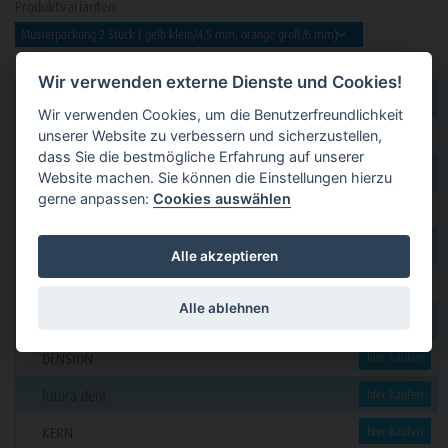
Produktvarianten:
Wir verwenden externe Dienste und Cookies!
dental 2000
hier kaufen
Wir verwenden Cookies, um die Benutzerfreundlichkeit
unserer Website zu verbessern und sicherzustellen,
Dental Eggert
hier kaufen
dass Sie die bestmögliche Erfahrung auf unserer
Funck
hier kaufen
Website machen. Sie können die Einstellungen hierzu
gerne anpassen:
Cookies auswählen
GERL
hier kaufen
PAVEAS DENTAL
hier kaufen
Alle akzeptieren
WOLF + HANSEN
hier kaufen
Alle ablehnen
C. KLÖSS DENTAL
hier kaufen
DENSION
hier kaufen
futura dent
hier kaufen
KERN
hier kaufen