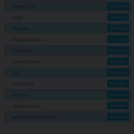
VAN DER VEN
hier kaufen
Minilu
hier kaufen
GARLICHS
hier kaufen
Klapperzähnchen
hier kaufen
CUT Dental
hier kaufen
Dentalversender
hier kaufen
BCO
hier kaufen
Med-Dent24
hier kaufen
denteris
hier kaufen
Altmann Dental
hier kaufen
MULTIDENT Dental GmbH
hier kaufen