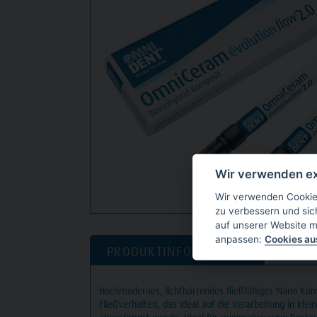
Wir verwenden ex
Wir verwenden Cookies
zu verbessern und sic
auf unserer Website m
anpassen:
Cookies a
PRODUKTINFORMATION
DOW
Hochmodernes, lichthärtendes fließfähiges Nano Kom
Fließverhalten, das ideal auf die Verarbeitung in kle