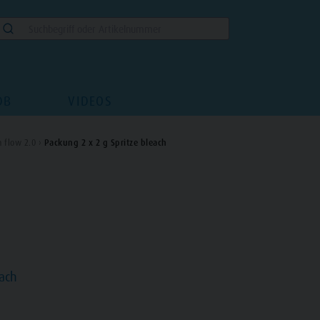
DB
VIDEOS
 flow 2.0 ›
Packung 2 x 2 g Spritze bleach
each