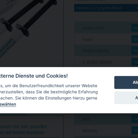
dental 2000
hi
Funck
hi
PAVEAS DENTAL
hi
C. KLÖSS DENTAL
hi
futura dent
hi
terne Dienste und Cookies!
Al
VAN DER VEN
hi
, um die Benutzerfreundlichkeit unserer Website
herzustellen, dass Sie die bestmögliche Erfahrung
GARLICHS
hi
A
achen. Sie können die Einstellungen hierzu gerne
uswählen
CUT Dental
hi
NLOADS
BCO
hi
posite mit sehr speziellen
denteris
hi
inen und flachen Kavitäten