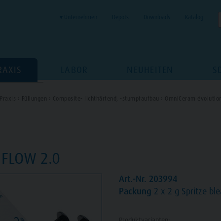
▾ Unternehmen
Depots
Downloads
Katalog
RAXIS
LABOR
NEUHEITEN
S
Praxis ›
Füllungen ›
Composite- lichthärtend, -stumpfaufbau ›
OmniCeram évolution
FLOW 2.0
Art.-Nr. 203994
Packung
2 x 2 g Spritze bl
Produktvarianten: