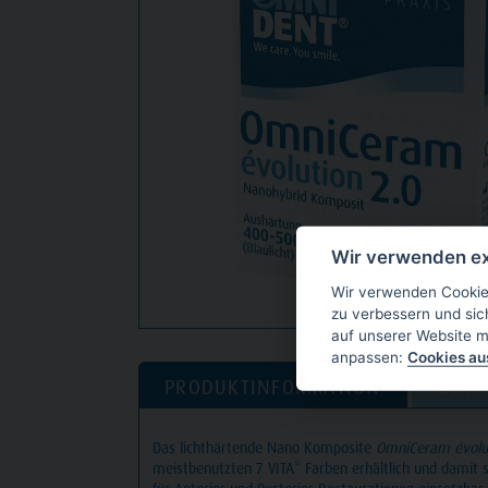
Wir verwenden ex
Wir verwenden Cookies
zu verbessern und sic
auf unserer Website m
anpassen:
Cookies a
PRODUKTINFORMATION
DOW
Das lichthärtende Nano Komposite
OmniCeram évolut
meistbenutzten 7 VITA* Farben erhältlich und damit 