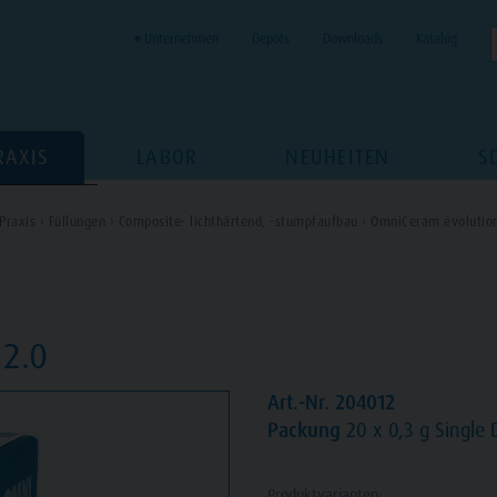
▾ Unternehmen
Depots
Downloads
Katalog
RAXIS
LABOR
NEUHEITEN
S
Praxis ›
Füllungen ›
Composite- lichthärtend, -stumpfaufbau ›
OmniCeram évolution
2.0
Art.-Nr. 204012
Packung
20 x 0,3 g Single 
Produktvarianten: