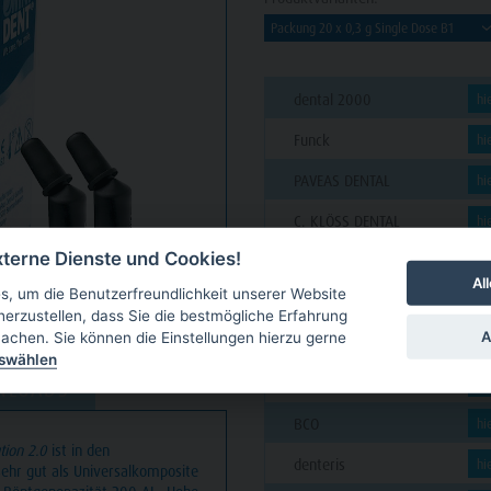
dental 2000
hi
Funck
hi
PAVEAS DENTAL
hi
C. KLÖSS DENTAL
hi
terne Dienste und Cookies!
futura dent
hi
Al
, um die Benutzerfreundlichkeit unserer Website
VAN DER VEN
hi
herzustellen, dass Sie die bestmögliche Erfahrung
A
achen. Sie können die Einstellungen hierzu gerne
GARLICHS
hi
uswählen
CUT Dental
hi
NLOADS
BCO
hi
ion 2.0
ist in den
denteris
hi
sehr gut als Universalkomposite