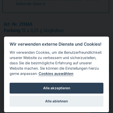
Kästen der Klasse II
Art.-Nr. 211468
Packung
15 x 0,25 g Singledose
Wir verwenden externe Dienste und Cookies!
Produktvarianten:
Wir verwenden Cookies, um die Benutzerfreundlichkeit
unserer Website zu verbessern und sicherzustellen,
dass Sie die bestmögliche Erfahrung auf unserer
Website machen. Sie können die Einstellungen hierzu
dental 2000
hier kaufen
gerne anpassen:
Cookies auswählen
Dental Eggert
hier kaufen
Funck
hier kaufen
Alle akzeptieren
GERL
hier kaufen
Alle ablehnen
PAVEAS DENTAL
hier kaufen