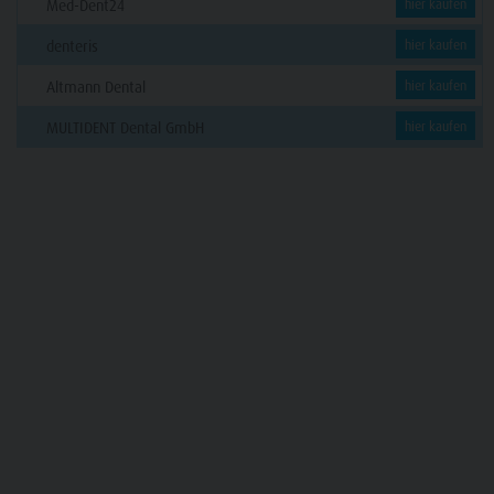
Med-Dent24
hier kaufen
denteris
hier kaufen
Altmann Dental
hier kaufen
MULTIDENT Dental GmbH
hier kaufen