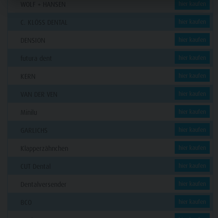
WOLF + HANSEN
hier kaufen
C. KLÖSS DENTAL
hier kaufen
DENSION
hier kaufen
futura dent
hier kaufen
KERN
hier kaufen
VAN DER VEN
hier kaufen
Minilu
hier kaufen
GARLICHS
hier kaufen
Klapperzähnchen
hier kaufen
CUT Dental
hier kaufen
Dentalversender
hier kaufen
BCO
hier kaufen